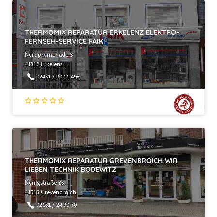
THERMOMIX REPARATUR ERKELENZ ELEKTRO-
FERNSEH-SERVICE FAIK
Nordpromenade 3
41812 Erkelenz
02431 / 90 11 495
THERMOMIX REPARATUR GREVENBROICH WIR
LIEBEN TECHNIK BODEWITZ
Königstraße 33
41515 Grevenbroich
02181 / 24 90 70