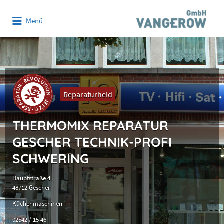
Suchen
Menü
nach:
Reparaturheld
THERMOMIX REPARATUR
GESCHER TECHNIK-PROFI
SCHWERING
Hauptstraße 4
48712 Gescher
Küchenmaschinen
02542 / 15 46