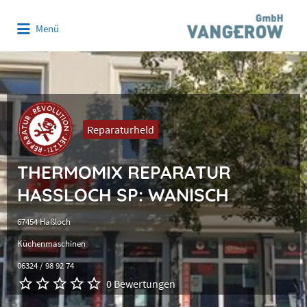
Suchen
Menü
nach:
Reparaturheld
THERMOMIX REPARATUR
HASSLOCH SP: WANISCH
67454 Haßloch
Küchenmaschinen
06324 / 98 92 74
0 Bewertungen