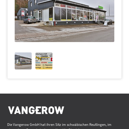
Die Vangerow GmbH hat ihren Sitz im schwäbischen Reutlingen, im