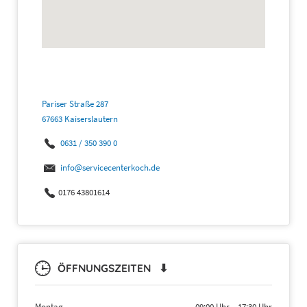
Pariser Straße 287
67663 Kaiserslautern
0631 / 350 390 0
info@servicecenterkoch.de
0176 43801614
ÖFFNUNGSZEITEN ⬇
Montag
09:00 Uhr
–
17:30 Uhr