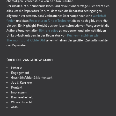
ehemaligen Fernsehstudio von Kapitän Blaubär.
Der ideale Ort für zündende Ideen und revolutionäre Wege. Hier dreht sich
alles um die Reparatur: Darum, dass sich die Reparaturbedingungen
allgemein verbessern, dass Verbraucher überhaupt noch eine
Werkstatt
finden
und dass
Reparaturen für die Techniker
, die es noch gibt, attraktiv
bleiben. Ein Highlight-Projekt aus der Ideenschmiede von Vangerow ist die
Aufbereitung von alten
Röhrenradios
zu modernen und internetfähigen
Unikat-Musikanlagen. In der Reparatur von
Küchenmaschinen wie
Thermomix und KichtenAid
sehen wir einen der größten Zukunftsmärkte
der Reparatur.
ÜBER DIE VANGEROW GMBH
Historie
Engagement
Geschäftsfelder & Markenwelt
Job & Karriere
Kontakt
Impressum
Barrierefreiheit
Widerrufsrecht
AGBs