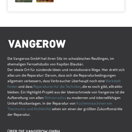
Die Vangerow GmbH hat ihren Sitz im schwäbischen Reutlingen, im
ehemaligen Fernsehstudio von Kapitän Blaubär.
Der ideale Ort für zündende Ideen und revolutionäre Wege. Hier dreht sich
alles um die Reparatur: Darum, dass sich die Reparaturbedingungen
allgemein verbessern, dass Verbraucher überhaupt noch eine
Werkstatt
finden
und dass
Reparaturen für die Techniker
, die es noch gibt, attraktiv
bleiben. Ein Highlight-Projekt aus der Ideenschmiede von Vangerow ist die
Aufbereitung von alten
Röhrenradios
zu modernen und internetfähigen
Unikat-Musikanlagen. In der Reparatur von
Küchenmaschinen wie
Thermomix und KichtenAid
sehen wir einen der größten Zukunftsmärkte
der Reparatur.
ÜBER DIE VANGEROW GMBH