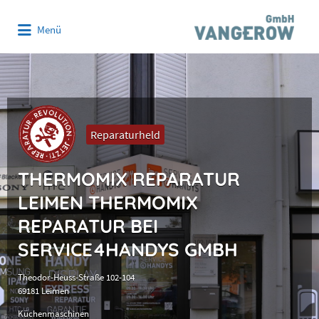
Suchen
Menü
nach:
Reparaturheld
THERMOMIX REPARATUR
LEIMEN THERMOMIX
REPARATUR BEI
SERVICE4HANDYS GMBH
Theodor-Heuss-Straße 102-104
69181 Leimen
Küchenmaschinen