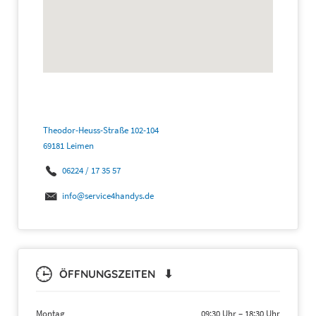
Theodor-Heuss-Straße 102-104
69181 Leimen
06224 / 17 35 57
info@service4handys.de
ÖFFNUNGSZEITEN ⬇
Montag
09:30 Uhr
–
18:30 Uhr