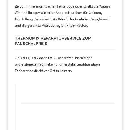
Zeigt Ihr Thermomix einen Fehlercode oder streikt die Waage?
Wir sind Ihr spezialisierter Ansprechpartner für
Leimen,
Heidelberg, Wiesloch, Walldorf, Hockenheim, Waghäusel
und die gesamte Metropolregion Rhein-Neckar.
THERMOMIX REPARATURSERVICE ZUM
PAUSCHALPREIS
Ob
TM31, TM5 oder TM6
– wir bieten Ihnen einen
professionellen, schnellen und herstellerunabhängigen
Fachservice direkt vor Ort in Leimen.
UNSER RUNDUM-SORGLOS-
ANGEBOT:
Reparatur-Pauschale: 179,00 €
(Gilt für fast
alle gängigen Defekte inkl. Arbeitszeit und