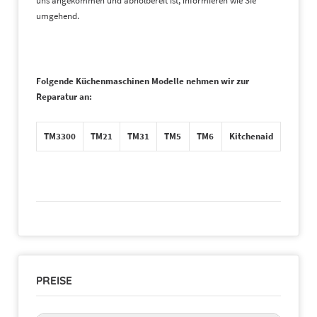
uns angekommen und abholbereit ist, informieren wie Sie
umgehend.
Folgende Küchenmaschinen Modelle nehmen wir zur
Reparatur an:
TM3300
TM21
TM31
TM5
TM6
Kitchenaid
PREISE