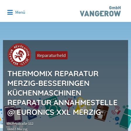
Suchen
Menü
nach:
Reparaturheld
THERMOMIX REPARATUR
MERZIG-BESSERINGEN
KÜCHENMASCHINEN
REPARATUR ANNAHMESTELLE
@ EURONICS XXL MERZIG
Bezirkstraße 112
66663 Merzig