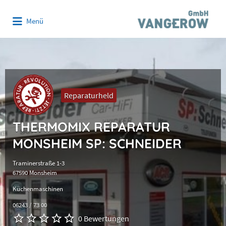
Suchen
Menü
nach:
Reparaturheld
THERMOMIX REPARATUR
MONSHEIM SP: SCHNEIDER
Traminerstraße 1-3
67590 Monsheim
Küchenmaschinen
06243 / 73 00
0 Bewertungen