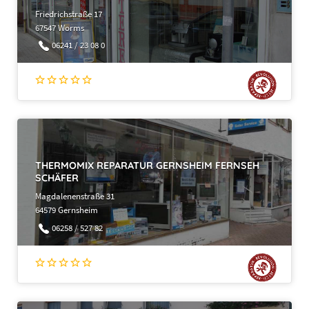
Friedrichstraße 17
67547 Worms
06241 / 23 08 0
THERMOMIX REPARATUR GERNSHEIM FERNSEH
SCHÄFER
Magdalenenstraße 31
64579 Gernsheim
06258 / 527 82