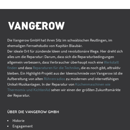
Die Vangerow GmbH hat ihren Sitz im schwäbischen Reutlingen, im
ehemaligen Fernsehstudio von Kapitän Blaubär.
Der ideale Ort für zündende Ideen und revolutionäre Wege. Hier dreht sich
alles um die Reparatur: Darum, dass sich die Reparaturbedingungen
allgemein verbessern, dass Verbraucher überhaupt noch eine
Werkstatt
finden
und dass
Reparaturen für die Techniker
, die es noch gibt, attraktiv
bleiben. Ein Highlight-Projekt aus der Ideenschmiede von Vangerow ist die
Aufbereitung von alten
Röhrenradios
zu modernen und internetfähigen
Unikat-Musikanlagen. In der Reparatur von
Küchenmaschinen wie
Thermomix und KichtenAid
sehen wir einen der größten Zukunftsmärkte
der Reparatur.
ÜBER DIE VANGEROW GMBH
Historie
Engagement