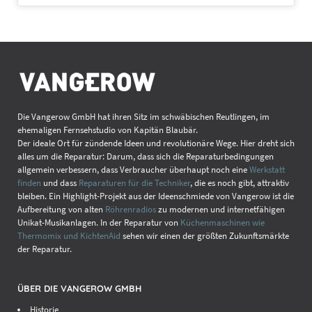
Die Vangerow GmbH hat ihren Sitz im schwäbischen Reutlingen, im
ehemaligen Fernsehstudio von Kapitän Blaubär.
Der ideale Ort für zündende Ideen und revolutionäre Wege. Hier dreht sich
alles um die Reparatur: Darum, dass sich die Reparaturbedingungen
allgemein verbessern, dass Verbraucher überhaupt noch eine
Werkstatt
finden
und dass
Reparaturen für die Techniker
, die es noch gibt, attraktiv
bleiben. Ein Highlight-Projekt aus der Ideenschmiede von Vangerow ist die
Aufbereitung von alten
Röhrenradios
zu modernen und internetfähigen
Unikat-Musikanlagen. In der Reparatur von
Küchenmaschinen wie
Thermomix und KichtenAid
sehen wir einen der größten Zukunftsmärkte
der Reparatur.
ÜBER DIE VANGEROW GMBH
Historie