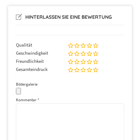
auf Anfrage
auf Anfrage
Defekten Topf austauschen
HINTERLASSEN SIE EINE BEWERTUNG
Defekten Topf austauschen
auf Anfrage
auf Anfrage
Qualität
Geschwindigkeit
Freundlichkeit
Gesamteindruck
Bildergalerie
Kommentar
*