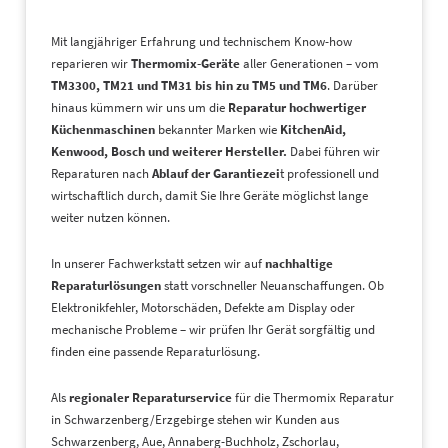
Mit langjähriger Erfahrung und technischem Know-how
reparieren wir
Thermomix-Geräte
aller Generationen – vom
TM3300, TM21 und TM31 bis hin zu TM5 und TM6
. Darüber
hinaus kümmern wir uns um die
Reparatur hochwertiger
Küchenmaschinen
bekannter Marken wie
KitchenAid,
Kenwood, Bosch und weiterer Hersteller.
Dabei führen wir
Reparaturen nach
Ablauf der Garantiezei
t professionell und
wirtschaftlich durch, damit Sie Ihre Geräte möglichst lange
weiter nutzen können.
In unserer Fachwerkstatt setzen wir auf
nachhaltige
Reparaturlösungen
statt vorschneller Neuanschaffungen. Ob
Elektronikfehler, Motorschäden, Defekte am Display oder
mechanische Probleme – wir prüfen Ihr Gerät sorgfältig und
finden eine passende Reparaturlösung.
Als
regionaler Reparaturservice
für die Thermomix Reparatur
in Schwarzenberg/Erzgebirge stehen wir Kunden aus
Schwarzenberg, Aue, Annaberg-Buchholz, Zschorlau,