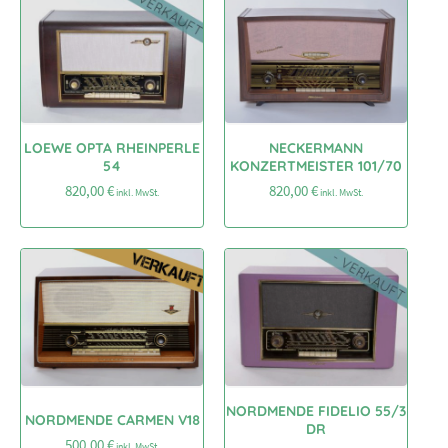
LOEWE OPTA RHEINPERLE
NECKERMANN
54
KONZERTMEISTER 101/70
820,00
€
820,00
€
inkl. MwSt.
inkl. MwSt.
NORDMENDE FIDELIO 55/3
NORDMENDE CARMEN V18
DR
500,00
€
inkl. MwSt.