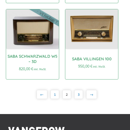
SABA SCHWARZWALD W5
SABA VILLINGEN 100
– 3D
950,00
€
inkl. MwSt.
820,00
€
inkl. MwSt.
←
1
2
3
→