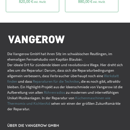
820,00
€
880,00
€
inkl. MwSt.
inkl. MwSt.
Die Vangerow GmbH hat ihren Sitz im schwäbischen Reutlingen, im
ehemaligen Fernsehstudio von Kapitän Blaubär.
Der ideale Ort für zündende Ideen und revolutionäre Wege. Hier dreht sich
alles um die Reparatur: Darum, dass sich die Reparaturbedingungen
allgemein verbessern, dass Verbraucher überhaupt noch eine
Werkstatt
finden
und dass
Reparaturen für die Techniker
, die es noch gibt, attraktiv
bleiben. Ein Highlight-Projekt aus der Ideenschmiede von Vangerow ist die
Aufbereitung von alten
Röhrenradios
zu modernen und internetfähigen
Unikat-Musikanlagen. In der Reparatur von
Küchenmaschinen wie
Thermomix und KichtenAid
sehen wir einen der größten Zukunftsmärkte
der Reparatur.
ÜBER DIE VANGEROW GMBH