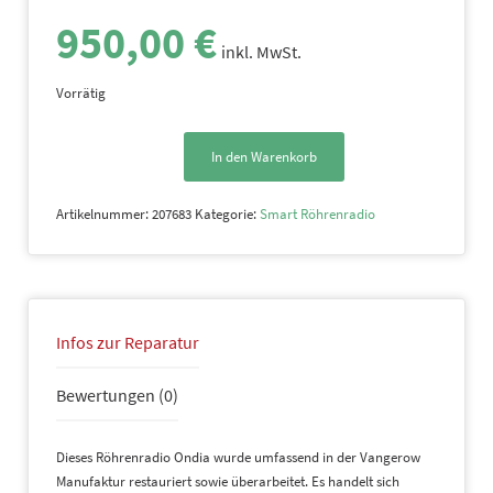
950,00
€
inkl. MwSt.
Vorrätig
In den Warenkorb
Ondia
Menge
Artikelnummer:
207683
Kategorie:
Smart Röhrenradio
Infos zur Reparatur
Bewertungen (0)
Dieses Röhrenradio Ondia wurde umfassend in der Vangerow
Manufaktur restauriert sowie überarbeitet. Es handelt sich