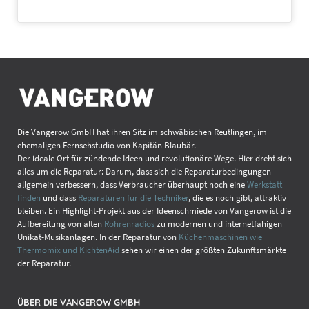
im Zusammenhang mit dem Vertragsschluss
erforderlichen Informationen erfolgt per E-Mail zum Teil
automatisiert. Sie haben deshalb sicherzustellen, dass die
von Ihnen bei uns hinterlegte E-Mail-Adresse zutreffend ist,
der Empfang der E-Mails technisch sichergestellt und
insbesondere nicht durch SPAM-Filter verhindert wird.
§ 4 Leistungserbringung bei Webhosting, Pflichten
Die Vangerow GmbH hat ihren Sitz im schwäbischen Reutlingen, im
(1) Unsere Leistungspflichten ergeben sich aus der
ehemaligen Fernsehstudio von Kapitän Blaubär.
Leistungsbeschreibung des jeweiligen Webhosting-
Der ideale Ort für zündende Ideen und revolutionäre Wege. Hier dreht sich
Angebots.
alles um die Reparatur: Darum, dass sich die Reparaturbedingungen
allgemein verbessern, dass Verbraucher überhaupt noch eine
Werkstatt
finden
und dass
Reparaturen für die Techniker
, die es noch gibt, attraktiv
Die Leistungserbringung (Freischaltung des gebuchten
bleiben. Ein Highlight-Projekt aus der Ideenschmiede von Vangerow ist die
Leistungspakets, Übermittlung der Zugangsdaten) erfolgt,
Aufbereitung von alten
Röhrenradios
zu modernen und internetfähigen
soweit nicht anders vereinbart, innerhalb von 2 Tagen
Unikat-Musikanlagen. In der Reparatur von
Küchenmaschinen wie
nach Vertragsschluss (bei vereinbarter Vorauszahlung erst
Thermomix und KichtenAid
sehen wir einen der größten Zukunftsmärkte
nach dem Zeitpunkt Ihrer Zahlungsanweisung).
der Reparatur.
(2) Soweit wir Ihnen im Rahmen des Webhostings volle und
ÜBER DIE VANGEROW GMBH