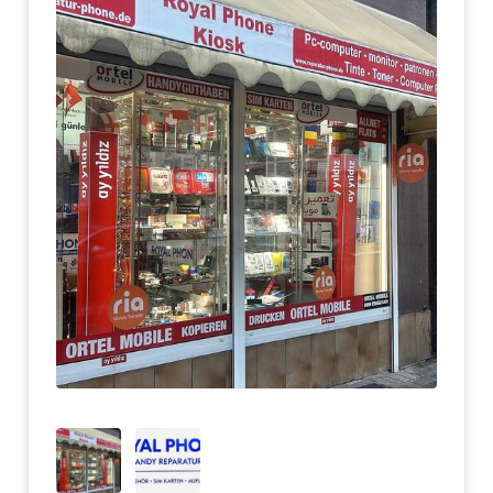
Dabei werden die zur Buchung beabsichtigten
Dienstleistungen konfiguriert und im „Warenkorb“
abgelegt. Über die entsprechende Schaltfläche in der
Navigationsleiste können Sie den „Warenkorb“ aufrufen
und dort jederzeit Änderungen vornehmen. Nach
Anklicken der Schaltfläche „Kasse“ oder „Weiter zur
Bestellung“ (oder ähnliche Bezeichnung) und der Eingabe
der persönlichen Daten sowie der Zahlungsbedingungen
werden abschließend nochmals alle Bestelldaten auf der
Bestellübersichtsseite angezeigt.
Vor Absenden der Buchung haben Sie die Möglichkeit, hier
sämtliche Angaben nochmals zu überprüfen, zu ändern
(auch über die Funktion „zurück“ des Internetbrowsers)
bzw. die Buchung abzubrechen.
Mit dem Absenden der Buchung über die entsprechende
Schaltfläche geben Sie ein verbindliches Angebot bei uns
ab.
(3) Die Abwicklung der Bestellung und Übermittlung aller