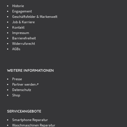
alleinige Administrationsrechte auf den bereitgestellten
Historie
Servern einräumen, sind Sie ausschließlich und allein für
Engagement
die Verwaltung und Sicherheit Ihres Servers
Geschäftsfelder & Markenwelt
verantwortlich.
Job & Karriere
Kontakt
Sie sind verpflichtet, notwendige Sicherheitssoftware zu
Impressum
installieren, sich konstant über bekannt werdende
Barrierefreiheit
Widerrufsrecht
Sicherheitslücken zu informieren und diese selbständig zu
AGBs
schließen. Die Installation von Wartungsprogrammen oder
sonstiger Software, die wir zur Verfügung stellen oder
empfehlen, entbindet Sie nicht von dieser Pflicht.
(3) Soweit wir Programme bereitstellen, erhalten Sie für
WEITERE INFORMATIONEN
den Zeitraum der Vertragsdauer ein nicht ausschließliches
Presse
Recht zur Nutzung der bereitgestellten Programme. Sie
Partner werden↗
sind verpflichtet, die jeweiligen Lizenzbestimmungen
Datenschutz
einzuhalten.
Shop
(4) Sie sind ferner verpflichtet, Ihren Server so einzurichten
SERVICEANGEBOTE
und zu verwalten, dass die Sicherheit, Integrität und
Verfügbarkeit der Netze, anderer Server, Software und
Smartphone Reparatur
Waschmaschinen Reparatur
Daten Dritter nicht gefährdet wird. Insbesondere ist es