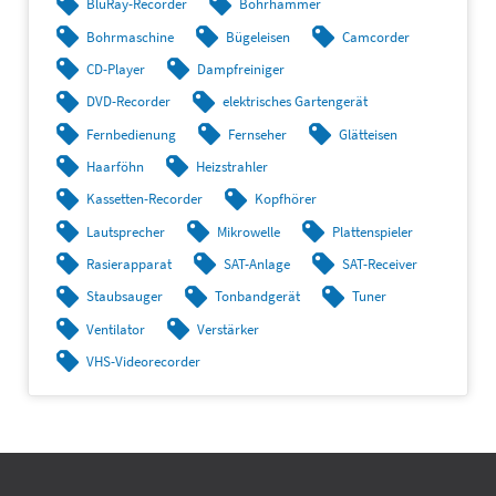
BluRay-Recorder
Bohrhammer
Bohrmaschine
Bügeleisen
Camcorder
CD-Player
Dampfreiniger
DVD-Recorder
elektrisches Gartengerät
Fernbedienung
Fernseher
Glätteisen
Haarföhn
Heizstrahler
Kassetten-Recorder
Kopfhörer
Lautsprecher
Mikrowelle
Plattenspieler
Rasierapparat
SAT-Anlage
SAT-Receiver
Staubsauger
Tonbandgerät
Tuner
Ventilator
Verstärker
VHS-Videorecorder