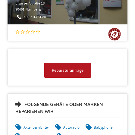
Elsässer Straße 18
90461 Nürnberg
0911 / 43 51 88
Reparaturanfrage
FOLGENDE GERÄTE ODER MARKEN
REPARIEREN WIR
Aktenvernichter
Autoradio
Babyphone