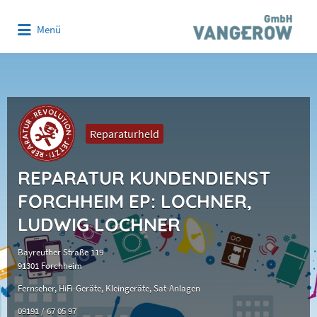
Suchen
Menü
nach:
Reparaturheld
REPARATUR KUNDENDIENST
FORCHHEIM EP: LOCHNER,
LUDWIG LOCHNER
Bayreuther Straße 119
91301 Forchheim
Fernseher
HiFi-Geräte
Kleingeräte
Sat-Anlagen
09191 / 67 05 97