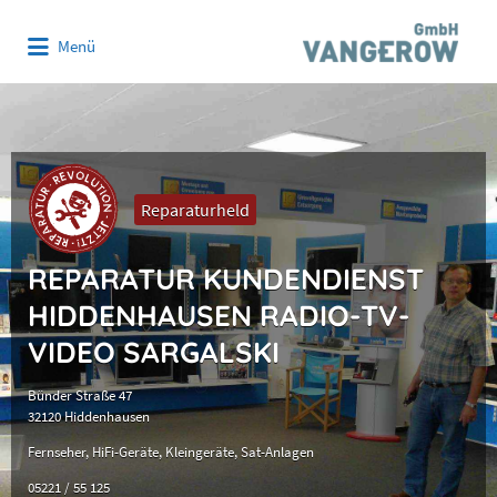
Suchen
Menü
nach:
Reparaturheld
REPARATUR KUNDENDIENST
HIDDENHAUSEN RADIO-TV-
VIDEO SARGALSKI
Bünder Straße 47
32120 Hiddenhausen
Fernseher
HiFi-Geräte
Kleingeräte
Sat-Anlagen
05221 / 55 125