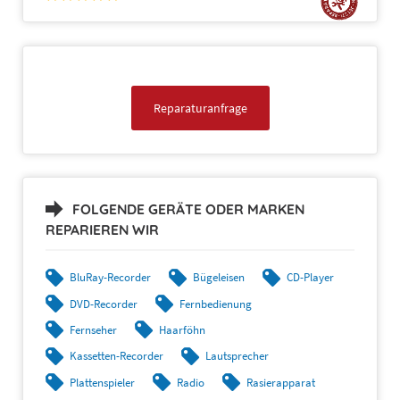
Reparaturanfrage
FOLGENDE GERÄTE ODER MARKEN
REPARIEREN WIR
BluRay-Recorder
Bügeleisen
CD-Player
DVD-Recorder
Fernbedienung
Fernseher
Haarföhn
Kassetten-Recorder
Lautsprecher
Plattenspieler
Radio
Rasierapparat