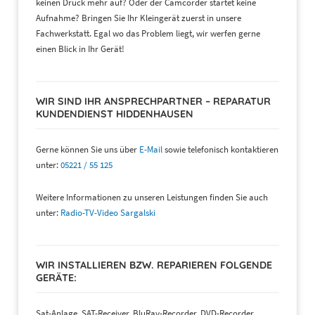
keinen Druck mehr auf? Oder der Camcorder startet keine
Aufnahme? Bringen Sie Ihr Kleingerät zuerst in unsere
Fachwerkstatt. Egal wo das Problem liegt, wir werfen gerne
einen Blick in Ihr Gerät!
WIR SIND IHR ANSPRECHPARTNER – REPARATUR
KUNDENDIENST HIDDENHAUSEN
Gerne können Sie uns über
E-Mail
sowie telefonisch kontaktieren
unter:
05221 / 55 125
Weitere Informationen zu unseren Leistungen finden Sie auch
unter:
Radio-TV-Video Sargalski
WIR INSTALLIEREN BZW. REPARIEREN FOLGENDE
GERÄTE:
Sat-Anlage, SAT-Receiver, BluRay-Recorder, DVD-Recorder,