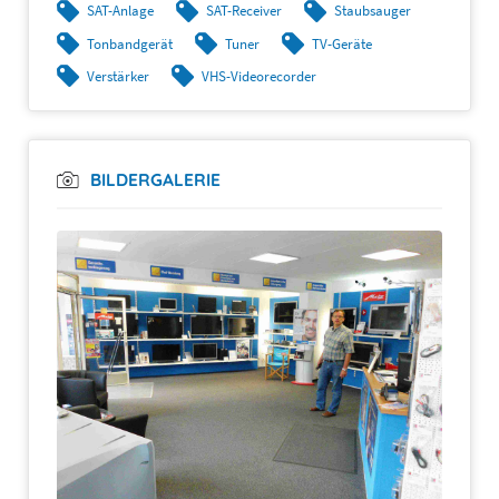
SAT-Anlage
SAT-Receiver
Staubsauger
Tonbandgerät
Tuner
TV-Geräte
Verstärker
VHS-Videorecorder
BILDERGALERIE