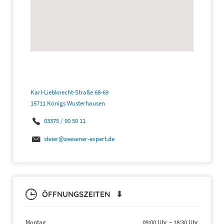
Karl-Liebknecht-Straße 68-69
15711 Königs Wusterhausen
03375 / 90 50 11
steier@zeesener-expert.de
ÖFFNUNGSZEITEN ⬇
Montag
09:00 Uhr
–
18:30 Uhr