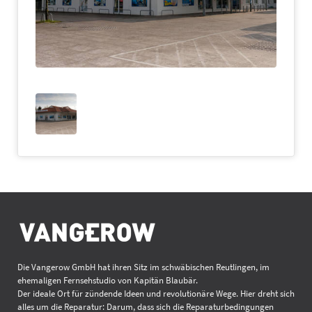
Die Vangerow GmbH hat ihren Sitz im schwäbischen Reutlingen, im
ehemaligen Fernsehstudio von Kapitän Blaubär.
Der ideale Ort für zündende Ideen und revolutionäre Wege. Hier dreht sich
alles um die Reparatur: Darum, dass sich die Reparaturbedingungen