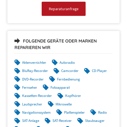
Reparaturanfrage
FOLGENDE GERÄTE ODER MARKEN
REPARIEREN WIR
Aktenvernichter
Autoradio
BluRay-Recorder
Camcorder
CD-Player
DVD-Recorder
Fernbedienung
Fernseher
Fotoapparat
Kassetten-Recorder
Kopfhörer
Lautsprecher
Mikrowelle
Navigationssystem
Plattenspieler
Radio
SAT-Anlage
SAT-Receiver
Staubsauger