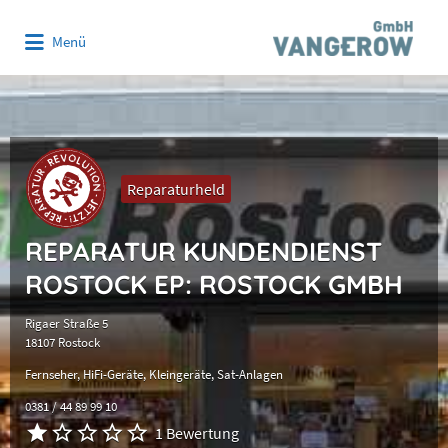
Suchen
Menü
nach:
Reparaturheld
REPARATUR KUNDENDIENST
ROSTOCK EP: ROSTOCK GMBH
Rigaer Straße 5
18107 Rostock
Fernseher
HiFi-Geräte
Kleingeräte
Sat-Anlagen
0381 / 44 89 99 10
1 Bewertung