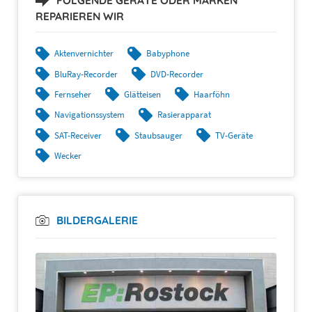
FOLGENDE GERÄTE ODER MARKEN
REPARIEREN WIR
Aktenvernichter
Babyphone
BluRay-Recorder
DVD-Recorder
Fernseher
Glätteisen
Haarföhn
Navigationssystem
Rasierapparat
SAT-Receiver
Staubsauger
TV-Geräte
Wecker
BILDERGALERIE