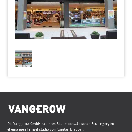
Die Vangerow GmbH hat ihren Sitz im schwäbischen Reutlingen, im
ehemaligen Fernsehstudio von Kapitän Blaubär.