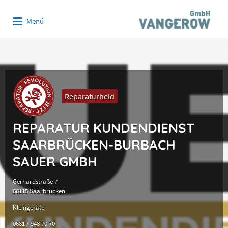
Suchen
Menü
nach:
Reparaturheld
REPARATUR KUNDENDIENST
SAARBRÜCKEN-BURBACH
SAUER GMBH
Gerhardstraße 7
66115 Saarbrücken
Kleingeräte
0681 / 948 70 70