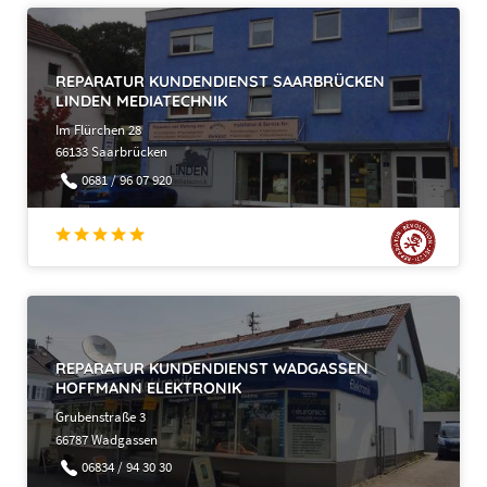
REPARATUR KUNDENDIENST SAARBRÜCKEN
LINDEN MEDIATECHNIK
Im Flürchen 28
66133 Saarbrücken
0681 / 96 07 920
REPARATUR KUNDENDIENST WADGASSEN
HOFFMANN ELEKTRONIK
Grubenstraße 3
66787 Wadgassen
06834 / 94 30 30