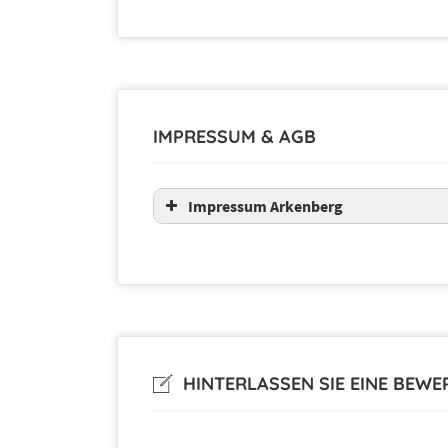
iPhone 7 Plus
Galaxy A3 2017
iPhone 7
Galaxy A3 2016
iPhone 6S Plus
IMPRESSUM & AGB
Galaxy J7 2017
iPhone 6S
Galaxy J7 2016
Impressum Arkenberg
iPhone 6 Plus
Galaxy J5 2017
iPhone 6
Galaxy J5 2016
iPhone 5 / 5C / 5S / SE
Galaxy J3 2017
HINTERLASSEN SIE EINE BEW
Galaxy J3 2016