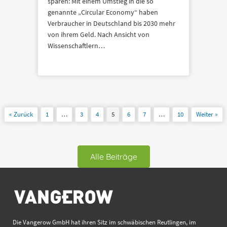
sparen: Mit einem Umstieg in die so
genannte „Circular Economy“ haben
Verbraucher in Deutschland bis 2030 mehr
von ihrem Geld. Nach Ansicht von
Wissenschaftlern…
« Zurück
1
…
3
4
5
6
7
…
10
Weiter »
Alle Beiträge
Die Vangerow GmbH hat ihren Sitz im schwäbischen Reutlingen, im