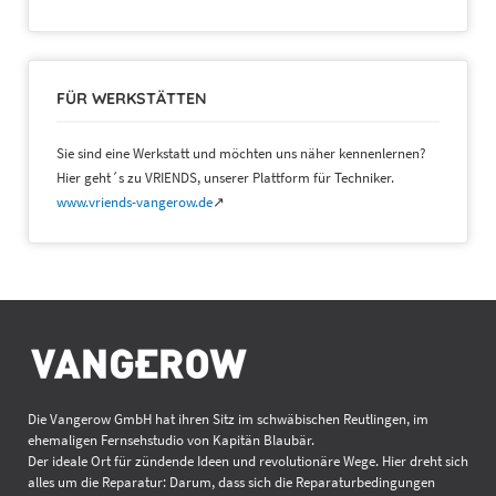
FÜR WERKSTÄTTEN
Sie sind eine Werkstatt und möchten uns näher kennenlernen?
Hier geht´s zu VRIENDS, unserer Plattform für Techniker.
www.vriends-vangerow.de
↗
Die Vangerow GmbH hat ihren Sitz im schwäbischen Reutlingen, im
ehemaligen Fernsehstudio von Kapitän Blaubär.
Der ideale Ort für zündende Ideen und revolutionäre Wege. Hier dreht sich
alles um die Reparatur: Darum, dass sich die Reparaturbedingungen