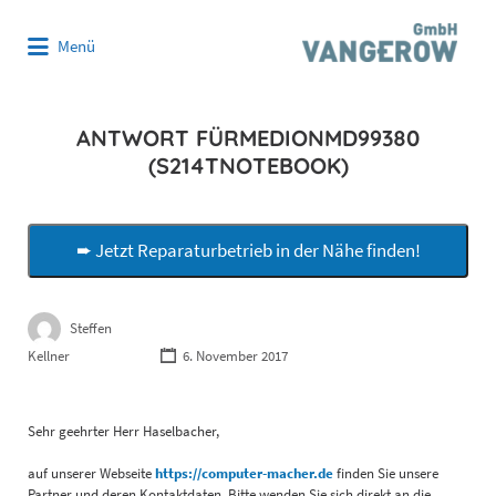
Suchen
Menü
nach:
ANTWORT FÜRMEDIONMD99380
(S214TNOTEBOOK)
➨ Jetzt Reparaturbetrieb in der Nähe finden!
Steffen
Kellner
6. November 2017
Sehr geehrter Herr Haselbacher,
auf unserer Webseite
https://computer-macher.de
finden Sie unsere
Partner und deren Kontaktdaten. Bitte wenden Sie sich direkt an die