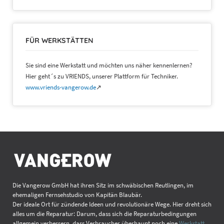
FÜR WERKSTÄTTEN
Sie sind eine Werkstatt und möchten uns näher kennenlernen?
Hier geht´s zu VRIENDS, unserer Plattform für Techniker.
www.vriends-vangerow.de
↗
Die Vangerow GmbH hat ihren Sitz im schwäbischen Reutlingen, im
ehemaligen Fernsehstudio von Kapitän Blaubär.
Der ideale Ort für zündende Ideen und revolutionäre Wege. Hier dreht sich
alles um die Reparatur: Darum, dass sich die Reparaturbedingungen
allgemein verbessern, dass Verbraucher überhaupt noch eine
Werkstatt