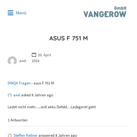
Suchen
Menü
nach:
ASUS F 751 M
20. April
axel
2018
DWQA Fragen
›
asus F 751 M
axel
asked 8 Jahren ago
Ladet nicht mehr…..evtl akku Defekt…Ladegerät geht
1 Antworten
Steffen Kellner
answered 8 Jahren ago