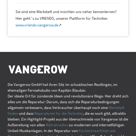
Sie sind eine Werkstatt und möchten uns näher kennenlernen?
Hier geht´s zu VRIENDS, unserer Plattform für Techniker.
www.vriends-vangerow.de
↗
Die Vangerow GmbH hat ihren Sitz im schwäbischen Reutlingen, im
ehemaligen Fernsehstudio von Kapitän Blaubär.
Der ideale Ort für zündende Ideen und revolutionäre Wege. Hier dreht sich
alles um die Reparatur: Darum, dass sich die Reparaturbedingungen
allgemein verbessern, dass Verbraucher überhaupt noch eine
Werkstatt
finden
und dass
Reparaturen für die Techniker
, die es noch gibt, attraktiv
bleiben. Ein Highlight-Projekt aus der Ideenschmiede von Vangerow ist die
Aufbereitung von alten
Röhrenradios
zu modernen und internetfähigen
Unikat-Musikanlagen. In der Reparatur von
Küchenmaschinen wie