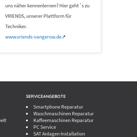
uns näher kennenlernen? Hier geht´s zu
VRIENDS, unserer Plattform für
Techniker.
www.vriends-vangerow.de
↗
SERVICEANGEBOTE
Smartphone Reparatur
Waschmaschinen Reparatur
elt
Kaffeemaschinen Reparatur
PC Service
SAT Anlagen Installation