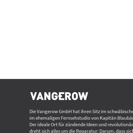
Die Vangerow GmbH hat ihren Sitz im schwäbische
im ehemaligen Fernsehstudio von Kapitän Blaubär
Der ideale Ort für zündende Ideen und revolutionä
dreht sich alles um die Reparatur: Darum, dass sic