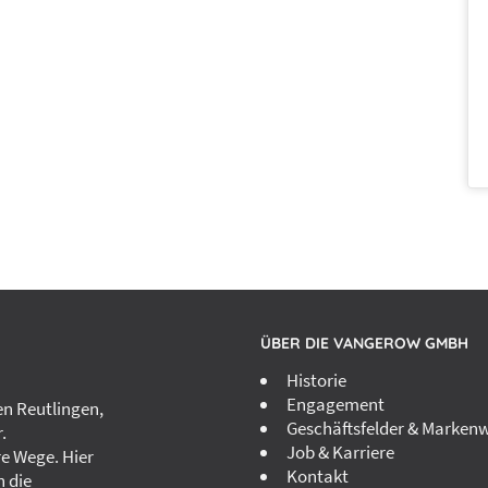
ÜBER DIE VANGEROW GMBH
Historie
Engagement
n Reutlingen,
Geschäftsfelder & Markenw
.
Job & Karriere
re Wege. Hier
Kontakt
h die