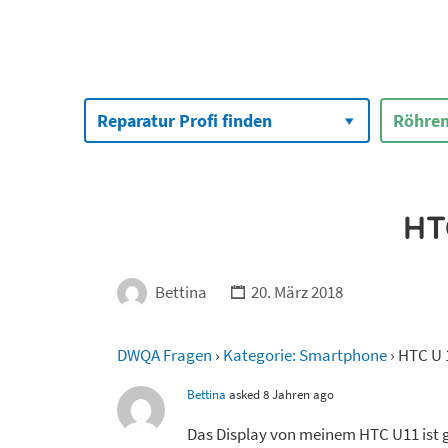
Suchen
nach:
Reparatur Profi finden
Röhren
HT
Bettina
20. März 2018
DWQA Fragen
›
Kategorie: Smartphone
›
HTC U 
Bettina
asked 8 Jahren ago
Das Display von meinem HTC U11 ist