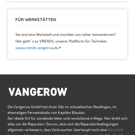
FÜR WERKSTÄTTEN
Sie sind eine Werkstatt und möchten uns näher kennenlernen?
Hier geht´s zu VRIENDS, unserer Plattform für Techniker.
www.vriends-vangerow.de
↗
Die Vangerow GmbH hat ihren Sitz im schwäbischen Reutlingen, im
ehemaligen Fernsehstudio von Kapitän Blaubär.
Der ideale Ort für zündende Ideen und revolutionäre Wege. Hier dreht sich
alles um die Reparatur: Darum, dass sich die Reparaturbedingungen
allgemein verbessern, dass Verbraucher überhaupt noch eine
Werkstatt