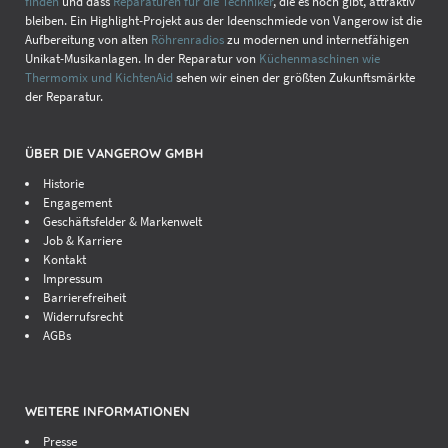
finden
und dass
Reparaturen für die Techniker
, die es noch gibt, attraktiv
bleiben. Ein Highlight-Projekt aus der Ideenschmiede von Vangerow ist die
Aufbereitung von alten
Röhrenradios
zu modernen und internetfähigen
Unikat-Musikanlagen. In der Reparatur von
Küchenmaschinen wie
Thermomix und KichtenAid
sehen wir einen der größten Zukunftsmärkte
der Reparatur.
ÜBER DIE VANGEROW GMBH
Historie
Engagement
Geschäftsfelder & Markenwelt
Job & Karriere
Kontakt
Impressum
Barrierefreiheit
Widerrufsrecht
AGBs
WEITERE INFORMATIONEN
Presse