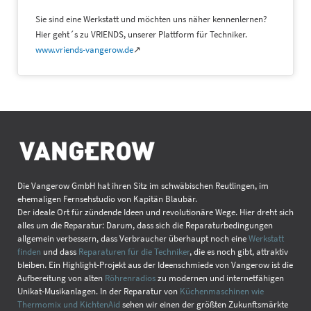
Sie sind eine Werkstatt und möchten uns näher kennenlernen?
Hier geht´s zu VRIENDS, unserer Plattform für Techniker.
www.vriends-vangerow.de
↗
Die Vangerow GmbH hat ihren Sitz im schwäbischen Reutlingen, im
ehemaligen Fernsehstudio von Kapitän Blaubär.
Der ideale Ort für zündende Ideen und revolutionäre Wege. Hier dreht sich
alles um die Reparatur: Darum, dass sich die Reparaturbedingungen
allgemein verbessern, dass Verbraucher überhaupt noch eine
Werkstatt
finden
und dass
Reparaturen für die Techniker
, die es noch gibt, attraktiv
bleiben. Ein Highlight-Projekt aus der Ideenschmiede von Vangerow ist die
Aufbereitung von alten
Röhrenradios
zu modernen und internetfähigen
Unikat-Musikanlagen. In der Reparatur von
Küchenmaschinen wie
Thermomix und KichtenAid
sehen wir einen der größten Zukunftsmärkte