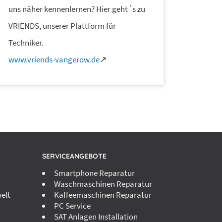
uns näher kennenlernen? Hier geht´s zu
VRIENDS, unserer Plattform für
Techniker.
www.vriends-vangerow.de
↗
SERVICEANGEBOTE
Smartphone Reparatur
Waschmaschinen Reparatur
elt
Kaffeemaschinen Reparatur
PC Service
SAT Anlagen Installation