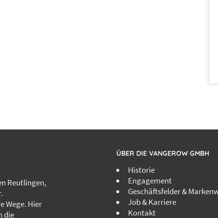
ÜBER DIE VANGEROW GMBH
Historie
Engagement
n Reutlingen,
Geschäftsfelder & Markenw
.
Job & Karriere
re Wege. Hier
Kontakt
h die