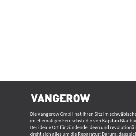
Die Vangerow GmbH hat ihren Sitz im schwäbische
im ehemaligen Fernsehstudio von Kapitän Blaubär
Der ideale Ort für zündende Ideen und revolutionä
dreht sich alles um die Reparatur: Darum, dass sic