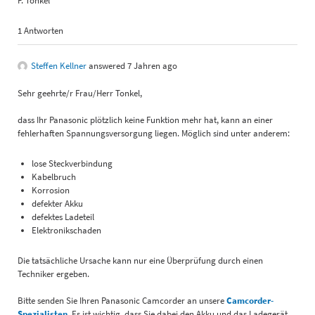
F. Tonkel
1 Antworten
Steffen Kellner
answered 7 Jahren ago
Sehr geehrte/r Frau/Herr Tonkel,
dass Ihr Panasonic plötzlich keine Funktion mehr hat, kann an einer
fehlerhaften Spannungsversorgung liegen. Möglich sind unter anderem:
lose Steckverbindung
Kabelbruch
Korrosion
defekter Akku
defektes Ladeteil
Elektronikschaden
Die tatsächliche Ursache kann nur eine Überprüfung durch einen
Techniker ergeben.
Bitte senden Sie Ihren Panasonic Camcorder an unsere
Camcorder-
Spezialisten
. Es ist wichtig, dass Sie dabei den Akku und das Ladegerät