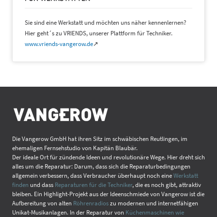
Sie sind eine Werkstatt und möchten uns näher kennenlernen?
Hier geht´s zu VRIENDS, unserer Plattform für Techniker.
www.vriends-vangerow.de
↗
Die Vangerow GmbH hat ihren Sitz im schwäbischen Reutlingen, im
ehemaligen Fernsehstudio von Kapitän Blaubär.
Der ideale Ort für zündende Ideen und revolutionäre Wege. Hier dreht sich
alles um die Reparatur: Darum, dass sich die Reparaturbedingungen
allgemein verbessern, dass Verbraucher überhaupt noch eine
Werkstatt
finden
und dass
Reparaturen für die Techniker
, die es noch gibt, attraktiv
bleiben. Ein Highlight-Projekt aus der Ideenschmiede von Vangerow ist die
Aufbereitung von alten
Röhrenradios
zu modernen und internetfähigen
Unikat-Musikanlagen. In der Reparatur von
Küchenmaschinen wie