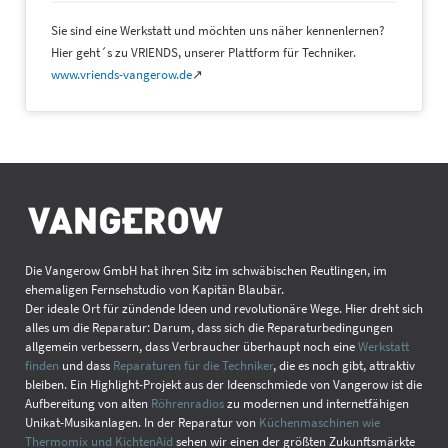
Sie sind eine Werkstatt und möchten uns näher kennenlernen?
Hier geht´s zu VRIENDS, unserer Plattform für Techniker.
www.vriends-vangerow.de
↗
Die Vangerow GmbH hat ihren Sitz im schwäbischen Reutlingen, im
ehemaligen Fernsehstudio von Kapitän Blaubär.
Der ideale Ort für zündende Ideen und revolutionäre Wege. Hier dreht sich
alles um die Reparatur: Darum, dass sich die Reparaturbedingungen
allgemein verbessern, dass Verbraucher überhaupt noch eine
Werkstatt
finden
und dass
Reparaturen für die Techniker
, die es noch gibt, attraktiv
bleiben. Ein Highlight-Projekt aus der Ideenschmiede von Vangerow ist die
Aufbereitung von alten
Röhrenradios
zu modernen und internetfähigen
Unikat-Musikanlagen. In der Reparatur von
Küchenmaschinen wie
Thermomix und KichtenAid
sehen wir einen der größten Zukunftsmärkte