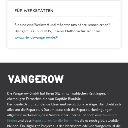
FÜR WERKSTÄTTEN
Sie sind eine Werkstatt und möchten uns näher kennenlernen?
Hier geht´s zu VRIENDS, unserer Plattform für Techniker.
www.vriends-vangerow.de
↗
Die Vangerow GmbH hat ihren Sitz im schwäbischen Reutlingen, im
ehemaligen Fernsehstudio von Kapitän Blaubär.
Der ideale Ort für zündende Ideen und revolutionäre Wege. Hier dreht sich
alles um die Reparatur: Darum, dass sich die Reparaturbedingungen
allgemein verbessern, dass Verbraucher überhaupt noch eine
Werkstatt
finden
und dass
Reparaturen für die Techniker
, die es noch gibt, attraktiv
bleiben. Ein Highlight-Projekt aus der Ideenschmiede von Vangerow ist die