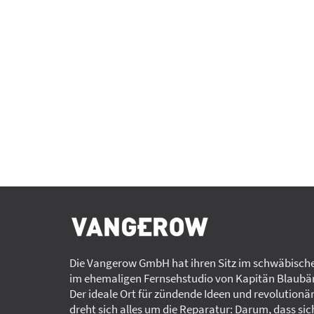
Die Vangerow GmbH hat ihren Sitz im schwäbische
im ehemaligen Fernsehstudio von Kapitän Blaubär
Der ideale Ort für zündende Ideen und revolutionä
dreht sich alles um die Reparatur: Darum, dass sic