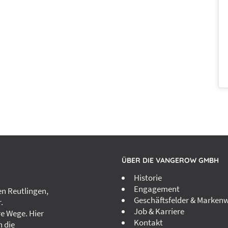
ÜBER DIE VANGEROW GMBH
Historie
Engagement
n Reutlingen,
Geschäftsfelder & Markenw
.
Job & Karriere
re Wege. Hier
Kontakt
h die