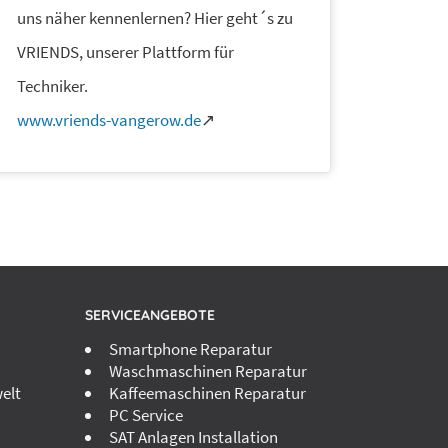
uns näher kennenlernen? Hier geht´s zu
VRIENDS, unserer Plattform für
Techniker.
www.vriends-vangerow.de
↗
SERVICEANGEBOTE
Smartphone Reparatur
Waschmaschinen Reparatur
elt
Kaffeemaschinen Reparatur
PC Service
SAT Anlagen Installation