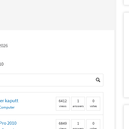
 2026
10
er kaputt
6412
1
0
views
answers
votes
Computer
Pro 2010
6849
1
0
views
answers
votes