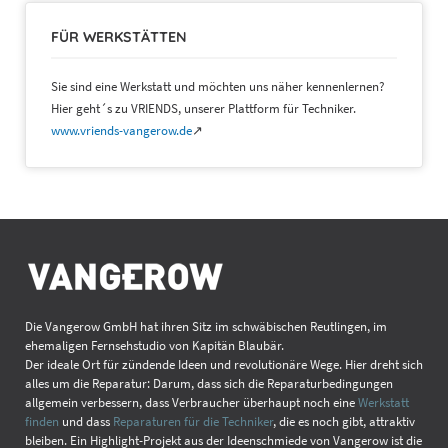
FÜR WERKSTÄTTEN
Sie sind eine Werkstatt und möchten uns näher kennenlernen?
Hier geht´s zu VRIENDS, unserer Plattform für Techniker.
www.vriends-vangerow.de
↗
Die Vangerow GmbH hat ihren Sitz im schwäbischen Reutlingen, im
ehemaligen Fernsehstudio von Kapitän Blaubär.
Der ideale Ort für zündende Ideen und revolutionäre Wege. Hier dreht sich
alles um die Reparatur: Darum, dass sich die Reparaturbedingungen
allgemein verbessern, dass Verbraucher überhaupt noch eine
Werkstatt
finden
und dass
Reparaturen für die Techniker
, die es noch gibt, attraktiv
bleiben. Ein Highlight-Projekt aus der Ideenschmiede von Vangerow ist die