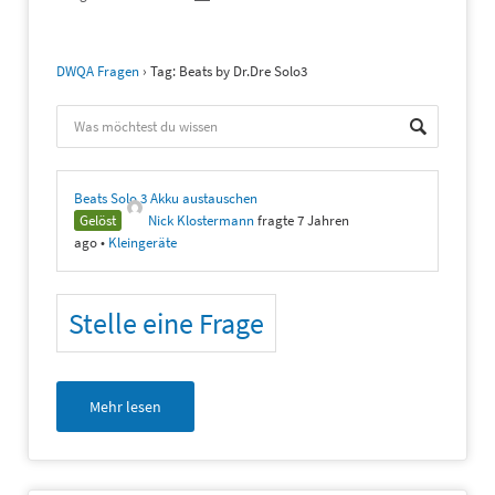
DWQA Fragen
›
Tag: Beats by Dr.Dre Solo3
Beats Solo 3 Akku austauschen
Gelöst
Nick Klostermann
fragte 7 Jahren
ago
•
Kleingeräte
Stelle eine Frage
Mehr lesen