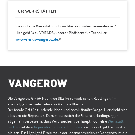
FÜR WERKSTÄTTEN
Sie sind eine Werkstatt und möchten uns näher kennenlernen?
Hier geht´s zu VRIENDS, unserer Plattform für Techniker.
www.vriends-vangerow.de
↗
Die Vangerow GmbH hat ihren Sitz im schwäbischen Reutlingen, im
ehemaligen Fernsehstudio von Kapitän Blaubär.
Der ideale Ort für zündende Ideen und revolutionäre Wege. Hier dreht sich
alles um die Reparatur: Darum, dass sich die Reparaturbedingungen
allgemein verbessern, dass Verbraucher überhaupt noch eine
Werkstatt
finden
und dass
Reparaturen für die Techniker
, die es noch gibt, attraktiv
bleiben. Ein Highlight-Projekt aus der Ideenschmiede von Vangerow ist die