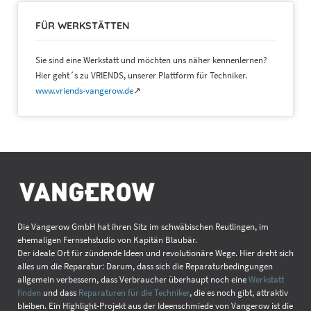
FÜR WERKSTÄTTEN
Sie sind eine Werkstatt und möchten uns näher kennenlernen?
Hier geht´s zu VRIENDS, unserer Plattform für Techniker.
www.vriends-vangerow.de
↗
Die Vangerow GmbH hat ihren Sitz im schwäbischen Reutlingen, im
ehemaligen Fernsehstudio von Kapitän Blaubär.
Der ideale Ort für zündende Ideen und revolutionäre Wege. Hier dreht sich
alles um die Reparatur: Darum, dass sich die Reparaturbedingungen
allgemein verbessern, dass Verbraucher überhaupt noch eine
Werkstatt
finden
und dass
Reparaturen für die Techniker
, die es noch gibt, attraktiv
bleiben. Ein Highlight-Projekt aus der Ideenschmiede von Vangerow ist die