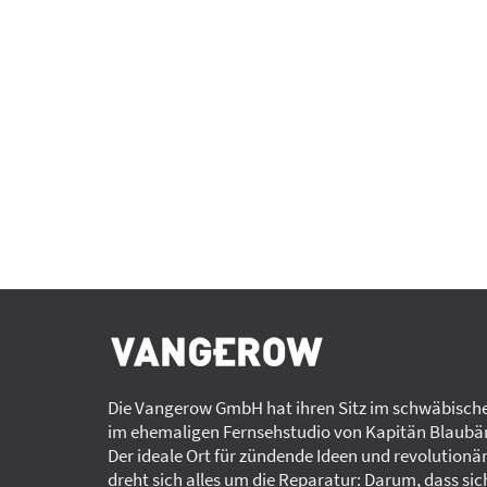
Die Vangerow GmbH hat ihren Sitz im schwäbische
im ehemaligen Fernsehstudio von Kapitän Blaubär
Der ideale Ort für zündende Ideen und revolutionä
dreht sich alles um die Reparatur: Darum, dass sic