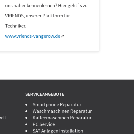
uns näher kennenlernen? Hier geht´s zu
VRIENDS, unserer Plattform für
Techniker.
www.vriends-vangerow.de
↗
SERVICEANGEBOTE
Smartphone Reparatur
Waschmaschinen Reparatur
elt
Kaffeemaschinen Reparatur
PC Service
SAT Anlagen Installation