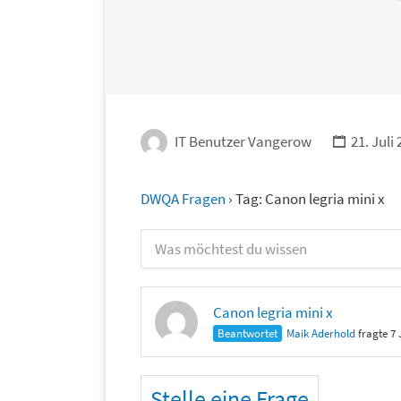
IT Benutzer Vangerow
21. Juli
DWQA Fragen
›
Tag: Canon legria mini x
Canon legria mini x
Beantwortet
Maik Aderhold
fragte 7
Stelle eine Frage