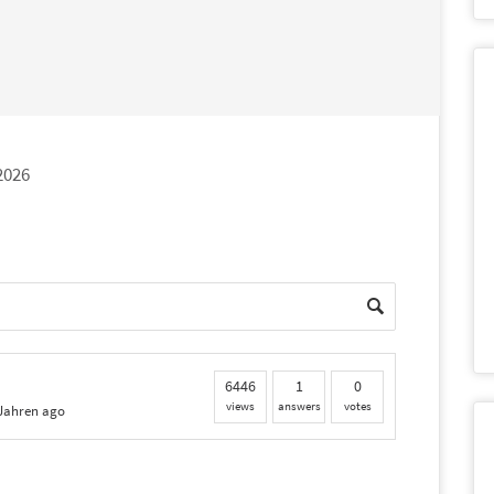
 2026
6446
1
0
views
answers
votes
 Jahren ago