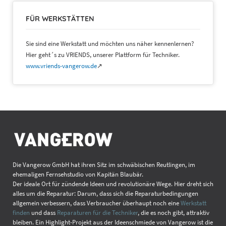
FÜR WERKSTÄTTEN
Sie sind eine Werkstatt und möchten uns näher kennenlernen?
Hier geht´s zu VRIENDS, unserer Plattform für Techniker.
www.vriends-vangerow.de
↗
Die Vangerow GmbH hat ihren Sitz im schwäbischen Reutlingen, im
ehemaligen Fernsehstudio von Kapitän Blaubär.
Der ideale Ort für zündende Ideen und revolutionäre Wege. Hier dreht sich
alles um die Reparatur: Darum, dass sich die Reparaturbedingungen
allgemein verbessern, dass Verbraucher überhaupt noch eine
Werkstatt
finden
und dass
Reparaturen für die Techniker
, die es noch gibt, attraktiv
bleiben. Ein Highlight-Projekt aus der Ideenschmiede von Vangerow ist die