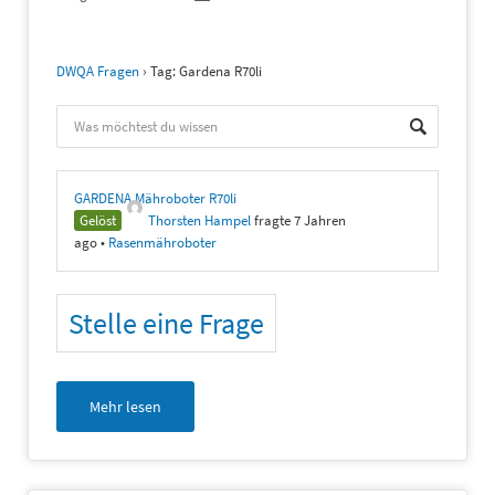
DWQA Fragen
›
Tag: Gardena R70li
GARDENA Mähroboter R70li
Gelöst
Thorsten Hampel
fragte 7 Jahren
ago
•
Rasenmähroboter
Stelle eine Frage
Mehr lesen