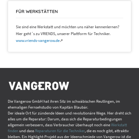
FÜR WERKSTÄTTEN
Sie sind eine Werkstatt und möchten uns näher kennenlernen?
Hier geht´s zu VRIENDS, unserer Plattform für Techniker.
www.vriends-vangerow.de
↗
Die Vangerow GmbH hat ihren Sitz im schwäbischen Reutlingen, im
ehemaligen Fernsehstudio von Kapitän Blaubär.
Der ideale Ort für zündende Ideen und revolutionäre Wege. Hier dreht sich
alles um die Reparatur: Darum, dass sich die Reparaturbedingungen
allgemein verbessern, dass Verbraucher überhaupt noch eine
Werkstatt
finden
und dass
Reparaturen für die Techniker
, die es noch gibt, attraktiv
bleiben. Ein Highlight-Projekt aus der Ideenschmiede von Vangerow ist die