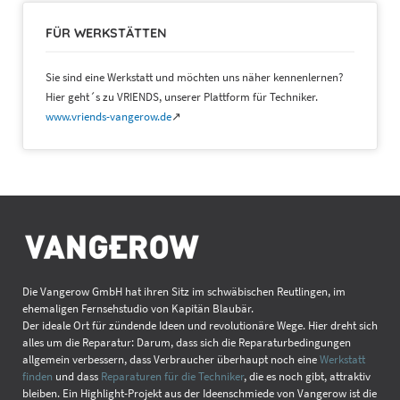
FÜR WERKSTÄTTEN
Sie sind eine Werkstatt und möchten uns näher kennenlernen?
Hier geht´s zu VRIENDS, unserer Plattform für Techniker.
www.vriends-vangerow.de
↗
Die Vangerow GmbH hat ihren Sitz im schwäbischen Reutlingen, im
ehemaligen Fernsehstudio von Kapitän Blaubär.
Der ideale Ort für zündende Ideen und revolutionäre Wege. Hier dreht sich
alles um die Reparatur: Darum, dass sich die Reparaturbedingungen
allgemein verbessern, dass Verbraucher überhaupt noch eine
Werkstatt
finden
und dass
Reparaturen für die Techniker
, die es noch gibt, attraktiv
bleiben. Ein Highlight-Projekt aus der Ideenschmiede von Vangerow ist die