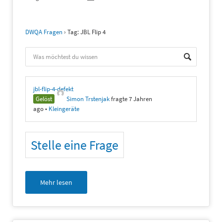
DWQA Fragen
›
Tag: JBL Flip 4
jbl-flip-4-defekt
Gelöst
Simon Trstenjak
fragte 7 Jahren
ago
•
Kleingeräte
Stelle eine Frage
Mehr lesen