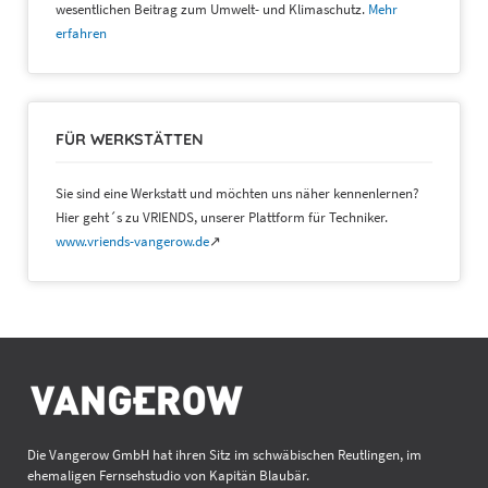
wesentlichen Beitrag zum Umwelt- und Klimaschutz.
Mehr
erfahren
FÜR WERKSTÄTTEN
Sie sind eine Werkstatt und möchten uns näher kennenlernen?
Hier geht´s zu VRIENDS, unserer Plattform für Techniker.
www.vriends-vangerow.de
↗
Die Vangerow GmbH hat ihren Sitz im schwäbischen Reutlingen, im
ehemaligen Fernsehstudio von Kapitän Blaubär.