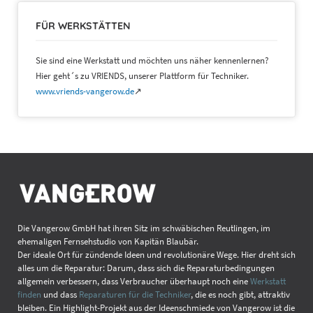
FÜR WERKSTÄTTEN
Sie sind eine Werkstatt und möchten uns näher kennenlernen?
Hier geht´s zu VRIENDS, unserer Plattform für Techniker.
www.vriends-vangerow.de
↗
Die Vangerow GmbH hat ihren Sitz im schwäbischen Reutlingen, im
ehemaligen Fernsehstudio von Kapitän Blaubär.
Der ideale Ort für zündende Ideen und revolutionäre Wege. Hier dreht sich
alles um die Reparatur: Darum, dass sich die Reparaturbedingungen
allgemein verbessern, dass Verbraucher überhaupt noch eine
Werkstatt
finden
und dass
Reparaturen für die Techniker
, die es noch gibt, attraktiv
bleiben. Ein Highlight-Projekt aus der Ideenschmiede von Vangerow ist die