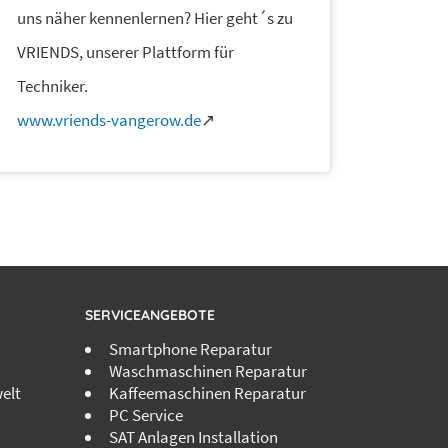
uns näher kennenlernen? Hier geht´s zu
VRIENDS, unserer Plattform für
Techniker.
www.vriends-vangerow.de
↗
SERVICEANGEBOTE
Smartphone Reparatur
Waschmaschinen Reparatur
elt
Kaffeemaschinen Reparatur
PC Service
SAT Anlagen Installation