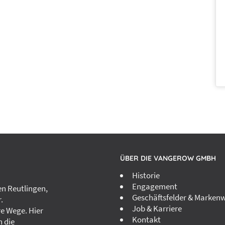
ÜBER DIE VANGEROW GMBH
Historie
Engagement
n Reutlingen,
Geschäftsfelder & Markenw
.
Job & Karriere
re Wege. Hier
Kontakt
h die