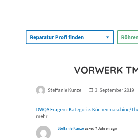
Suchen
nach:
Reparatur Profi finden
Röhren
VORWERK TM
Steffanie Kunze
3. September 2019
DWQA Fragen
›
Kategorie: Küchenmaschine/T
mehr
Steffanie Kunze
asked 7 Jahren ago