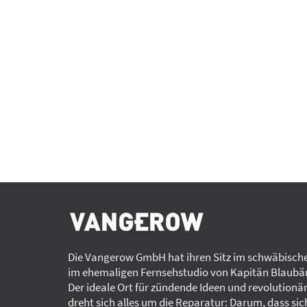
Die Vangerow GmbH hat ihren Sitz im schwäbische
im ehemaligen Fernsehstudio von Kapitän Blaubär
Der ideale Ort für zündende Ideen und revolutionä
dreht sich alles um die Reparatur: Darum, dass sic