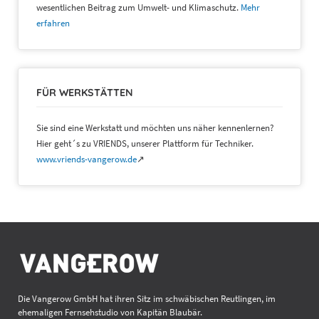
wesentlichen Beitrag zum Umwelt- und Klimaschutz.
Mehr
erfahren
FÜR WERKSTÄTTEN
Sie sind eine Werkstatt und möchten uns näher kennenlernen?
Hier geht´s zu VRIENDS, unserer Plattform für Techniker.
www.vriends-vangerow.de
↗
Die Vangerow GmbH hat ihren Sitz im schwäbischen Reutlingen, im
ehemaligen Fernsehstudio von Kapitän Blaubär.