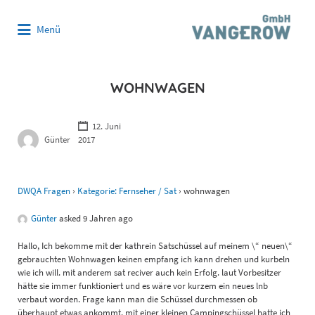
Suchen
Menü
nach:
WOHNWAGEN
12. Juni
Günter
2017
DWQA Fragen
›
Kategorie: Fernseher / Sat
›
wohnwagen
Günter
asked 9 Jahren ago
Hallo, Ich bekomme mit der kathrein Satschüssel auf meinem \“ neuen\“
gebrauchten Wohnwagen keinen empfang ich kann drehen und kurbeln
wie ich will. mit anderem sat reciver auch kein Erfolg. laut Vorbesitzer
hätte sie immer funktioniert und es wäre vor kurzem ein neues lnb
verbaut worden. Frage kann man die Schüssel durchmessen ob
überhaupt etwas ankommt. mit einer kleinen Campingschüssel hatte ich