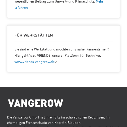
wesentlichen Beitrag zum Umwelt- und Klimaschutz.
Mehr
erfahren
FÜR WERKSTÄTTEN
Sie sind eine Werkstatt und möchten uns näher kennenlernen?
Hier geht´s zu VRIENDS, unserer Plattform für Techniker.
www.vriends-vangerow.de
↗
Die Vangerow GmbH hat ihren Sitz im schwäbischen Reutlingen, im
ehemaligen Fernsehstudio von Kapitän Blaubär.