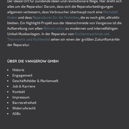
Der ideale Ort für zündende Ideen und revolutionäre Wege. Hier dreht sich
alles um die Reparatur: Darum, dass sich die Reparaturbedingungen
allgemein verbessern, dass Verbraucher überhaupt noch eine
Werkstatt
finden
und dass
Reparaturen für die Techniker
, die es noch gibt, attraktiv
bleiben. Ein Highlight-Projekt aus der Ideenschmiede von Vangerow ist die
Aufbereitung von alten
Röhrenradios
zu modernen und internetfähigen
Unikat-Musikanlagen. In der Reparatur von
Küchenmaschinen wie
Thermomix und KichtenAid
sehen wir einen der größten Zukunftsmärkte
der Reparatur.
ÜBER DIE VANGEROW GMBH
Historie
Engagement
Geschäftsfelder & Markenwelt
Job & Karriere
Kontakt
Impressum
Barrierefreiheit
Widerrufsrecht
AGBs