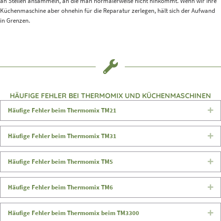
an Stellen ansammeln, an die man normalerweise nicht hinkommt. Wenn wir Ihre
Küchenmaschine aber ohnehin für die Reparatur zerlegen, hält sich der Aufwand
in Grenzen.
HÄUFIGE FEHLER BEI THERMOMIX UND KÜCHENMASCHINEN
Häufige Fehler beim Thermomix TM21
Ex
Häufige Fehler beim Thermomix TM31
Ex
Häufige Fehler beim Thermomix TM5
Ex
Häufige Fehler beim Thermomix TM6
Ex
Häufige Fehler beim Thermomix beim TM3300
Ex