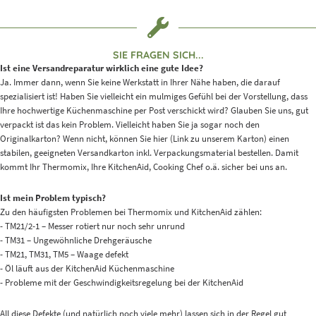
SIE FRAGEN SICH...
Ist eine Versandreparatur wirklich eine gute Idee?
Ja. Immer dann, wenn Sie keine Werkstatt in Ihrer Nähe haben, die darauf
spezialisiert ist! Haben Sie vielleicht ein mulmiges Gefühl bei der Vorstellung, dass
Ihre hochwertige Küchenmaschine per Post verschickt wird? Glauben Sie uns, gut
verpackt ist das kein Problem. Vielleicht haben Sie ja sogar noch den
Originalkarton? Wenn nicht, können Sie hier (Link zu unserem Karton) einen
stabilen, geeigneten Versandkarton inkl. Verpackungsmaterial bestellen. Damit
kommt Ihr Thermomix, Ihre KitchenAid, Cooking Chef o.ä. sicher bei uns an.
Ist mein Problem typisch?
Zu den häufigsten Problemen bei Thermomix und KitchenAid zählen:
- TM21/2-1 – Messer rotiert nur noch sehr unrund
- TM31 – Ungewöhnliche Drehgeräusche
- TM21, TM31, TM5 – Waage defekt
- Öl läuft aus der KitchenAid Küchenmaschine
- Probleme mit der Geschwindigkeitsregelung bei der KitchenAid
All diese Defekte (und natürlich noch viele mehr) lassen sich in der Regel gut