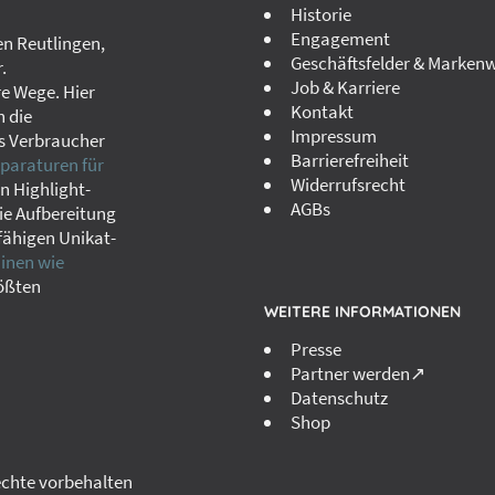
Historie
Engagement
n Reutlingen,
Geschäftsfelder & Markenw
.
Job & Karriere
re Wege. Hier
Kontakt
h die
Impressum
s Verbraucher
Barrierefreiheit
paraturen für
Widerrufsrecht
in Highlight-
AGBs
ie Aufbereitung
fähigen Unikat-
nen wie
rößten
WEITERE INFORMATIONEN
Presse
Partner werden↗
Datenschutz
Shop
Rechte vorbehalten