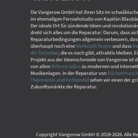
Die Vangerow GmbH hat ihren Sitz im schwäbische
im ehemaligen Fernsehstudio von Kapitän Blaubär
Der ideale Ort für zündende Ideen und revolutionä
dreht sich alles um die Reparatur: Darum, dass sic
Reparaturbedingungen allgemein verbessern, das
überhaupt noch eine
Werkstatt finden
und dass
Re
die Techniker
, die es noch gibt, attraktiv bleiben. E
Projekt aus der Ideenschmiede von Vangerow ist d
von alten
Röhrenradios
zu modernen und internet
Musikanlagen. In der Reparatur von
Küchenmaschi
Thermomix und KichtenAid
sehen wir einen der g
Zukunftsmärkte der Reparatur.
Copyright Vangerow GmbH © 2018-
2026. Alle 