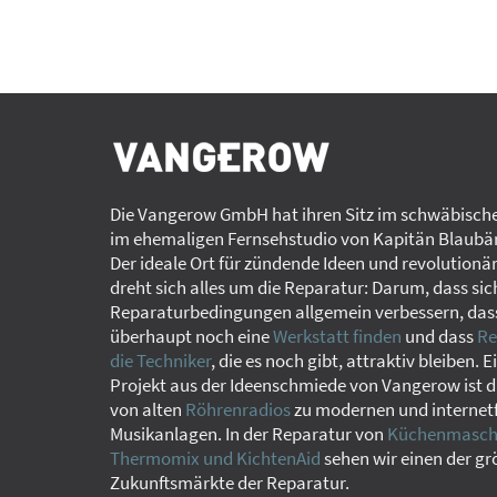
Die Vangerow GmbH hat ihren Sitz im schwäbische
im ehemaligen Fernsehstudio von Kapitän Blaubär
Der ideale Ort für zündende Ideen und revolutionä
dreht sich alles um die Reparatur: Darum, dass sic
Reparaturbedingungen allgemein verbessern, das
überhaupt noch eine
Werkstatt finden
und dass
Re
die Techniker
, die es noch gibt, attraktiv bleiben. E
Projekt aus der Ideenschmiede von Vangerow ist d
von alten
Röhrenradios
zu modernen und internet
Musikanlagen. In der Reparatur von
Küchenmaschi
Thermomix und KichtenAid
sehen wir einen der g
Zukunftsmärkte der Reparatur.