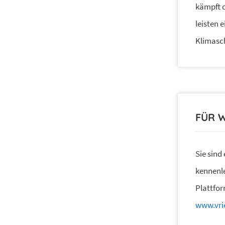
kämpft 
leisten 
Klimasc
FÜR 
Sie sind
kennenle
Plattfor
www.vri