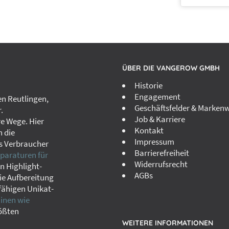
ÜBER DIE VANGEROW GMBH
Historie
Engagement
n Reutlingen,
Geschäftsfelder & Markenw
.
Job & Karriere
re Wege. Hier
Kontakt
h die
Impressum
s Verbraucher
Barrierefreiheit
paraturen für
Widerrufsrecht
in Highlight-
AGBs
ie Aufbereitung
fähigen Unikat-
nen wie
rößten
WEITERE INFORMATIONEN