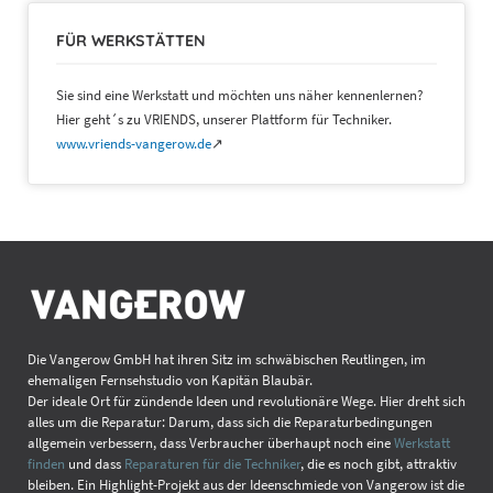
FÜR WERKSTÄTTEN
Sie sind eine Werkstatt und möchten uns näher kennenlernen?
Hier geht´s zu VRIENDS, unserer Plattform für Techniker.
www.vriends-vangerow.de
↗
Die Vangerow GmbH hat ihren Sitz im schwäbischen Reutlingen, im
ehemaligen Fernsehstudio von Kapitän Blaubär.
Der ideale Ort für zündende Ideen und revolutionäre Wege. Hier dreht sich
alles um die Reparatur: Darum, dass sich die Reparaturbedingungen
allgemein verbessern, dass Verbraucher überhaupt noch eine
Werkstatt
finden
und dass
Reparaturen für die Techniker
, die es noch gibt, attraktiv
bleiben. Ein Highlight-Projekt aus der Ideenschmiede von Vangerow ist die