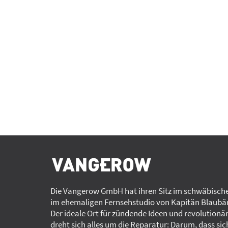
Die Vangerow GmbH hat ihren Sitz im schwäbische
im ehemaligen Fernsehstudio von Kapitän Blaubär
Der ideale Ort für zündende Ideen und revolutionä
dreht sich alles um die Reparatur: Darum, dass sic