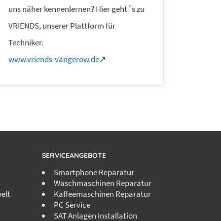
uns näher kennenlernen? Hier geht´s zu
VRIENDS, unserer Plattform für
Techniker.
www.vriends-vangerow.de
↗
SERVICEANGEBOTE
Smartphone Reparatur
Waschmaschinen Reparatur
elt
Kaffeemaschinen Reparatur
PC Service
SAT Anlagen Installation