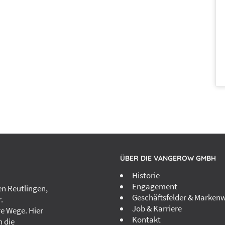
ÜBER DIE VANGEROW GMBH
Historie
Engagement
n Reutlingen,
Geschäftsfelder & Markenw
.
Job & Karriere
re Wege. Hier
Kontakt
h die