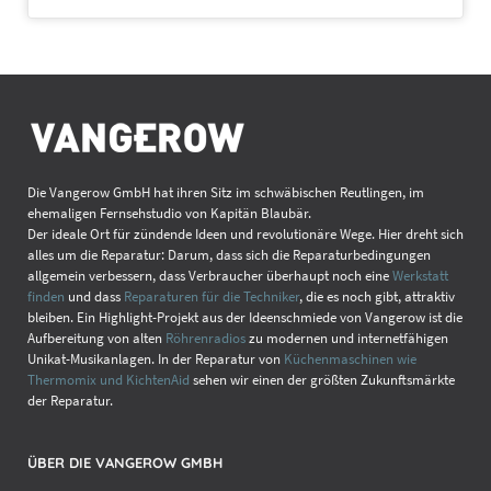
Die Vangerow GmbH hat ihren Sitz im schwäbischen Reutlingen, im
ehemaligen Fernsehstudio von Kapitän Blaubär.
Der ideale Ort für zündende Ideen und revolutionäre Wege. Hier dreht sich
alles um die Reparatur: Darum, dass sich die Reparaturbedingungen
allgemein verbessern, dass Verbraucher überhaupt noch eine
Werkstatt
finden
und dass
Reparaturen für die Techniker
, die es noch gibt, attraktiv
bleiben. Ein Highlight-Projekt aus der Ideenschmiede von Vangerow ist die
Aufbereitung von alten
Röhrenradios
zu modernen und internetfähigen
Unikat-Musikanlagen. In der Reparatur von
Küchenmaschinen wie
Thermomix und KichtenAid
sehen wir einen der größten Zukunftsmärkte
der Reparatur.
ÜBER DIE VANGEROW GMBH