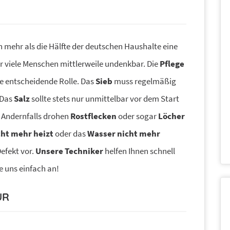
en mehr als die Hälfte der deutschen Haushalte eine
für viele Menschen mittlerweile undenkbar. Die
Pflege
ine entscheidende Rolle. Das
Sieb
muss regelmäßig
 Das
Salz
sollte stets nur unmittelbar vor dem Start
 Andernfalls drohen
Rostflecken
oder sogar
Löcher
cht mehr heizt
oder das
Wasser nicht mehr
Defekt vor.
Unsere Techniker
helfen Ihnen schnell
e uns einfach an!
UR