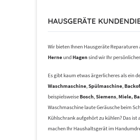
HAUSGERÄTE KUNDENDI
Wir bieten Ihnen Hausgeräte Reparaturen al
Herne
und
Hagen
sind wir Ihr persönliche
Es gibt kaum etwas ärgerlicheres als ein d
Waschmaschine
,
Spülmaschine
,
Backo
beispielsweise
Bosch
,
Siemens
,
Miele, B
Waschmaschine laute Geräusche beim Schl
Kühlschrank aufgehört zu kühlen? Das ist a
machen Ihr Haushaltsgerät im Handumdreh