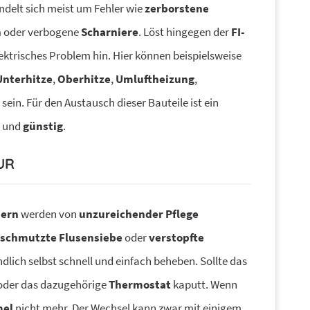
ndelt sich meist um Fehler wie
zerborstene
n
oder verbogene
Scharniere
. Löst hingegen der
FI-
lektrisches Problem hin. Hier können beispielsweise
Unterhitze
,
Oberhitze
,
Umluftheizung
,
 sein. Für den Austausch dieser Bauteile ist ein
und
günstig
.
UR
nern
werden von
unzureichender Pflege
rschmutzte Flusensiebe
oder
verstopfte
ndlich selbst schnell und einfach beheben. Sollte das
der das dazugehörige
Thermostat
kaputt. Wenn
el
nicht mehr. Der Wechsel kann zwar mit einigem