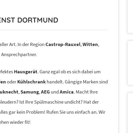
ENST DORTMUND
ler Art. In der Region
Castrop-Rauxel
,
Witten
,
r Ansprechpartner.
efektes
Hausgerät
. Ganz egal ob es sich dabei um
fen
oder
Kühlschrank
handelt. Gängige Marken sind
auknecht
,
Samung
,
AEG
und
Amica
. Macht Ihre
eudern? Ist Ihre Spülmaschine undicht?
Hat der
lles gar kein Problem! Rufen Sie uns einfach an. Wir
en wieder fit!