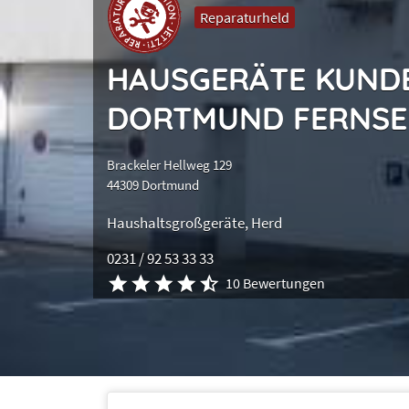
Reparaturheld
HAUSGERÄTE KUND
DORTMUND FERNSEH
Brackeler Hellweg 129
44309 Dortmund
Haushaltsgroßgeräte
Herd
0231 / 92 53 33 33
10 Bewertungen