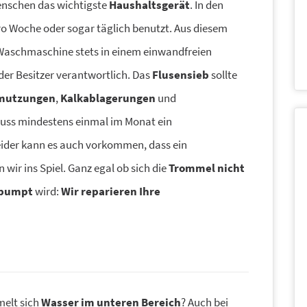
Menschen das wichtigste
Haushaltsgerät
. In den
ro Woche oder sogar täglich benutzt. Aus diesem
e Waschmaschine stets in einem einwandfreien
r der Besitzer verantwortlich. Das
Flusensieb
sollte
mutzungen
,
Kalkablagerungen
und
uss mindestens einmal im Monat ein
ider kann es auch vorkommen, dass ein
wir ins Spiel. Ganz egal ob sich die
Trommel nicht
epumpt
wird:
Wir reparieren Ihre
elt sich
Wasser im unteren Bereich
? Auch bei