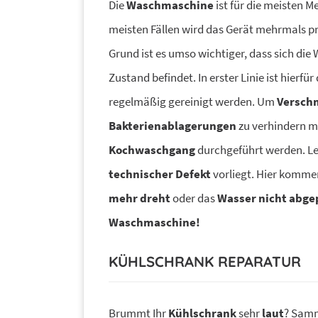
Die
Waschmaschine
ist für die meisten 
meisten Fällen wird das Gerät mehrmals p
Grund ist es umso wichtiger, dass sich di
Zustand befindet. In erster Linie ist hierfü
regelmäßig gereinigt werden. Um
Versch
Bakterienablagerungen
zu verhindern m
Kochwaschgang
durchgeführt werden. Le
technischer Defekt
vorliegt. Hier kommen 
mehr dreht
oder das
Wasser nicht abg
Waschmaschine!
KÜHLSCHRANK REPARATUR
Brummt Ihr
Kühlschrank
sehr
laut
? Samm