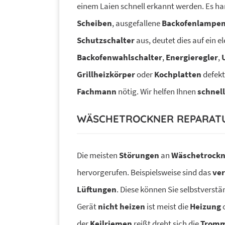
einem Laien schnell erkannt werden. Es ha
Scheiben
, ausgefallene
Backofenlampe
Schutzschalter
aus, deutet dies auf ein e
Backofenwahlschalter
,
Energieregler
,
Grillheizkörper
oder
Kochplatten
defekt
Fachmann
nötig. Wir helfen Ihnen
schnell
WÄSCHETROCKNER REPARAT
Die meisten
Störungen
an
Wäschetrock
hervorgerufen. Beispielsweise sind das
ve
Lüftungen
. Diese können Sie selbstverstä
Gerät
nicht heizen
ist meist die
Heizung
o
der
Keilriemen
reißt dreht sich die
Tromm